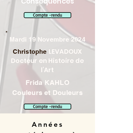
Conséquences
Compte -rendu
Mardi 19 Novembre 2024
LEVADOUX
Christophe
Docteur en Histoire de
l'Art
Frida KAHLO
Couleurs et Douleurs
Compte -rendu
Années