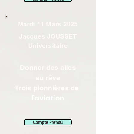
Mardi 11 Mars 2025
Jacques JOUSSET
Universitaire
Donner des ailes
au rêve
Trois pionnières de
l'aviation
Compte -rendu