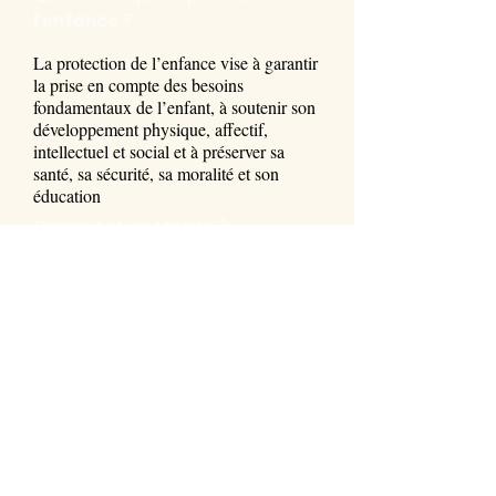
l’enfance ?
La protection de l’enfance vise à garantir
la prise en compte des besoins
fondamentaux de l’enfant, à soutenir son
développement physiqu
e, affectif,
intellectuel et social et à préserver sa
santé, sa sécurité, sa moralité et son
éducation
Comment protéger ?
Quelles sont les solutions pour protéger
Rôle de la justice et des acteurs sociaux.
Fonctionnement de la justice dans la
protection des mineurs (victimes ou
délinquants)
Bruno Rakinski, alpiniste
24 Janvier 2022 :
Ascensions dans l’Himalaya