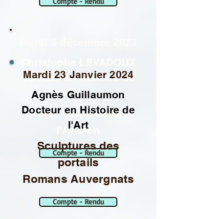
Compte - Rendu
Mardi 5 décembre 2023
Christophe LEVADOUX
Mardi 23 Janvier 2024
Docteur en Histoire de
l'Art
Agnès Guillaumon
Docteur en Histoire de
Peter BRUEGHEL
l'Art
l'Ancien
Sculptures des
Compte - Rendu
portails
Romans Auvergnats
Compte - Rendu