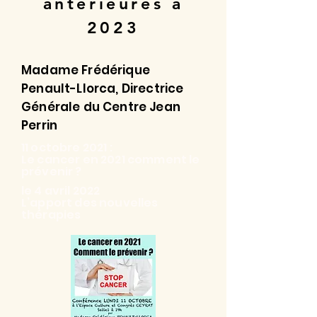
antérieures à
2023
Madame Frédérique
Penault-Llorca, Directrice
Générale du Centre Jean
Perrin
11 octobre 2021 :
Le cancer en 2021 comment le
prévenir ?
le 4 avril 2022
L’apport des nouvelles
thérapies