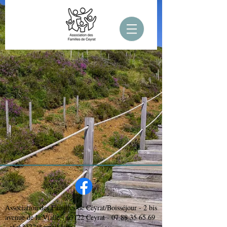
Association des Familles de Ceyrat/Boisséjour - 2 bis
avenue de la Vialle - 63122 Ceyrat -
07 88 35 65 69
-
afc63122@gmail.com