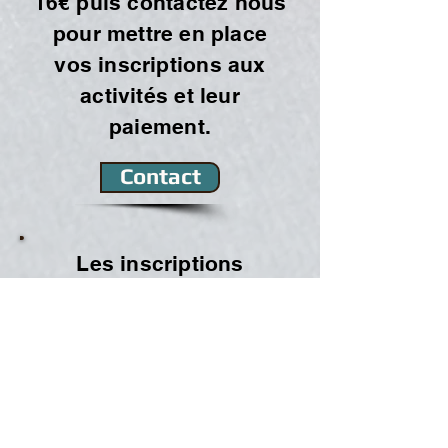
16€ puis contactez nous
pour mettre en place
vos inscriptions aux
activités et leur
paiement.
Contact
Les inscriptions
peuvent se faire
éventuellement hors
ligne :
Procédure à suivre :
1/ imprimer la feuille